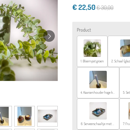
€ 22,50
€ 30,00
Product
1. Bloempot groen
4. Kaarsenhouder hoge kaars (excl.kaars)
6. Serveerschaaltje met handvat
7. Fr