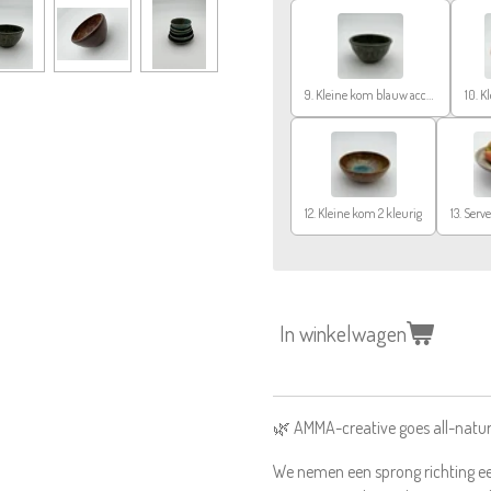
9. Kleine kom blauw accent
10. K
12. Kleine kom 2 kleurig
13. Serv
In winkelwagen
🌿 AMMA-creative goes all-natur
We nemen een sprong richting 