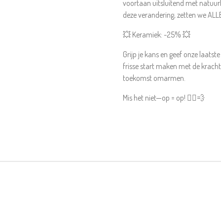
voortaan uitsluitend met natuur
deze verandering, zetten we ALL
💥 Keramiek: -25% 💥
Grijp je kans en geef onze laatste
frisse start maken met de kracht
toekomst omarmen.
Mis het niet—op = op! 🏃‍♂️💨