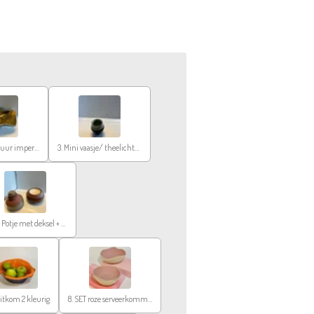
2. Schaal (glazuur imperfectie)
3. Mini vaasje/ theelichthouder
5. Set Potje met deksel + kaars
uitkom 2 kleurig
8. SET roze serveerkommen