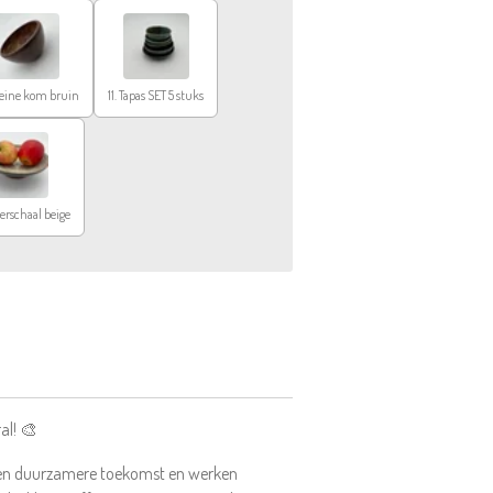
leine kom bruin
11. Tapas SET 5 stuks
eerschaal beige
al! 🎨
een duurzamere toekomst en werken