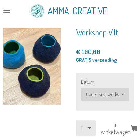
Ga
AMMA-CREATIVE
direct
naar
de
Workshop Vilt
hoofdinhoud
€ 100,00
GRATIS verzending
Datum
In
winkelwagen